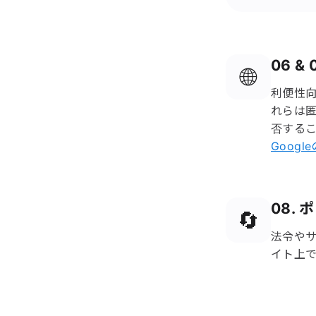
06 &
🌐
利便性向
れらは
否する
Googl
08.
🔄
法令や
イト上