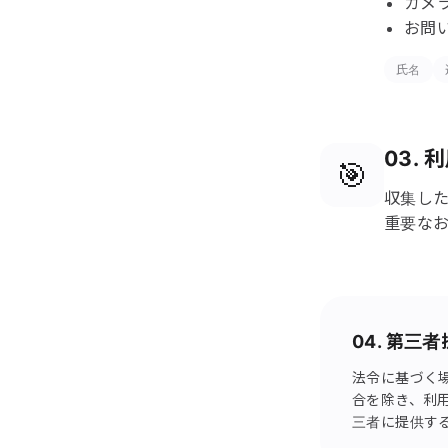
カメ
お問
氏名
03. 
🎯
収集し
重要な
04. 第三
法令に基づく
合を除き、利
三者に提供す