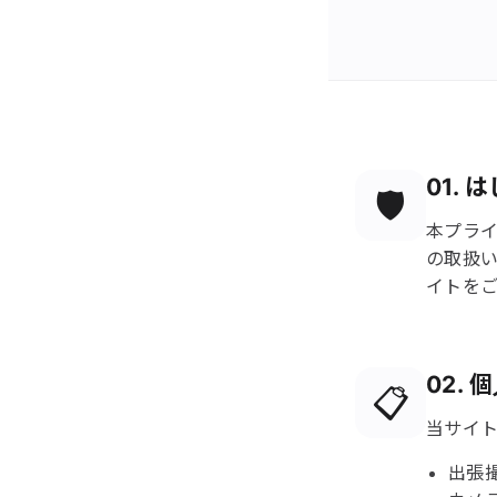
01. 
🛡️
本プラ
の取扱
イトを
02.
📋
当サイ
出張