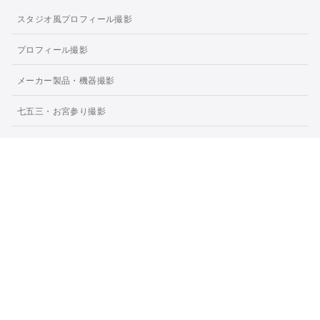
スタジオ風プロフィール撮影
プロフィール撮影
メーカー製品・機器撮影
七五三・お宮参り撮影
広島スポーツ撮影｜試合・イベント・チーム写真を撮影
広島ホームページ用撮影カメラマン
広島・中四国県内のインタビュー・取材カメラマン撮影
広島・中四国県内のクリニック・病院・法人撮影
オンライン個別写真教室
メンターサービス「撮影を副業に」